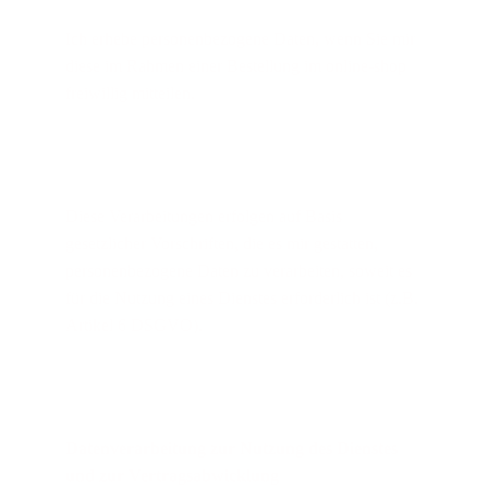
Ich erhebe personenbezogene Daten, wenn Sie mir 
diese im Rahmen einer Bestellung im online-shop 
freiwillig mitteilen.
Diese Verarbeitungen erfolgen auf Basis 
gesetzlicher Vorschriften, die es mir gestatten, 
personenbezogene Daten zu verarbeiten, soweit es 
für die Nutzung eines Dienstes erforderlich ist (z.B. 
Artikel 6 DSGVO).
Datenverarbeitung zur Nutzung des Dienstes 
und zur Vertragsabwicklung