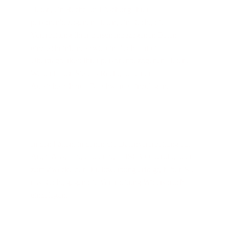
Daten, ein Recht auf Löschung Ihrer 
personenbezogenen Daten, ein Recht, die 
Verarbeitung Ihrer personenbezogenen Daten 
einzuschränken, sowie ein Recht auf die 
Übertragbarkeit Ihrer personenbezogenen Daten. 
Weiter haben Sie das Recht, bei einer 
Aufsichtsbehörde Beschwerde einzulegen.
In den Fällen, in denen die Datenverarbeitung auf 
Art. 6 Abs. 1 lit. e oder lit. f DSGVO beruht, oder 
zum Zwecke der Direktwerbung erfolgt, haben Sie 
das Recht, gegen die Verarbeitung Widerspruch 
einzulegen.