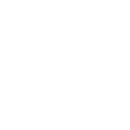
verstehen, die sich auf eine identifizierte oder 
identifizierbare natürliche Person beziehen, wobei 
als "identifizierbar" in diesem Zusammenhang eine 
natürliche Person gilt, die direkt oder indirekt, 
insbesondere mittels Zuordnung zu einer Kennung 
wie einem Namen, zu einer Kennnummer, zu 
Standortdaten, zu einer Online-Kennung oder zu 
einem oder mehreren besonderen Merkmalen 
identifiziert werden kann, die Ausdruck der 
physischen, physiologischen, genetischen, 
psychischen, wirtschaftlichen, kulturellen oder 
sozialen Identität dieser natürlichen Person sind.
Verantwortlicher und Kontakt
Die datenschutzrechtliche Verantwortlichkeit für 