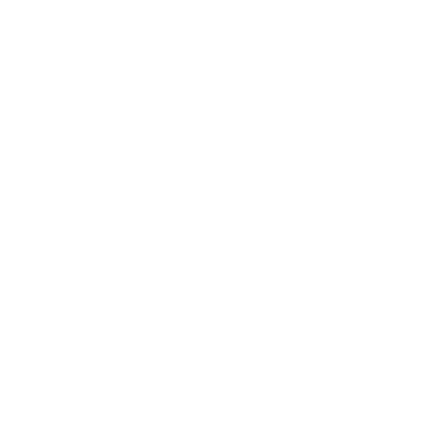
Bestellprozess ausgewählten Zahlungsdienst weiter.
Datenverwendung bei Anmeldung zum E-Mail-
Newsletter
Wenn Sie sich im Rahmen einer Bestellung 
freiwillig zu meinem Newsletter anmelden, 
verwende ich die hierfür erforderlichen oder 
gesondert von Ihnen mitgeteilten Daten, um Ihnen 
regelmäßig meinen E-Mail-Newsletter zuzusenden. 
Die Abmeldung vom Newsletter ist jederzeit 