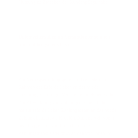
Nutzung zu Zwecken der Kundenpflege habe.
Datenweitergaben an Versandunternehmen 
und Zahlungsdienstleister
Zur Vertragserfüllung gebe ich Ihre Daten im 
Rahmen des Erforderlichen an das mit der 
Lieferung beauftragte Versandunternehmen weiter. 
Zur Abwicklung von Zahlungen gebe ich die 
hierfür erforderlichen Zahlungsdaten an das mit der 
Zahlung beauftragte Kreditinstitut und ggf. von mir 
beauftragte oder von Ihnen beauftragte 
Zahlungsdienstleister bzw. an den von Ihnen im 