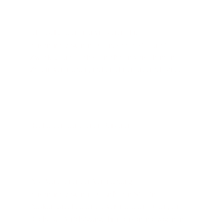
Ich lösche oder anonymisieren Ihre 
personenbezogenen Daten, sobald sie für die 
Zwecke, für die ich sie nach den vorstehenden 
Ziffern verarbeiten, nicht mehr erforderlich sind.
Rechte der betroffenen Personen
Als Betroffener der Verarbeitung 
personenbezogener Daten haben Sie ein 
Auskunftsrecht über die verarbeiteten Daten, ein 
Recht auf Berichtigung Ihrer personenbezogenen 