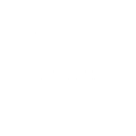
Diese Verarbeitungen erfolgen auf Basis 
gesetzlicher Vorschriften, die es mir gestatten, 
personenbezogene Daten zum Schutz vor 
Missbrauch und zur Rechtsverfolgung zu 
verarbeiten und weil der Dienstleister ein 
überwiegendes berechtigtes Interesse an 
Verarbeitungen zur Gewährleistung der 
Funktionsfähigkeit und Sicherheit des Dienstes hat.
Zweckänderungen