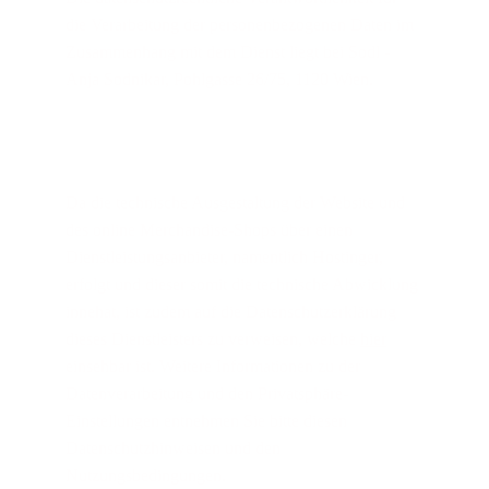
die Verarbeitung der personenbezogenen Daten im 
Zusammenhang mit dem Dienst liegt bei Sodl - 
Anja Sodnikar, Pohlgasse 26/75, 1120 Wien.
Da die technische Ausgestaltung der Website und 
des online Merchandise-Shops über einen 
Dienstleistungsanbieter, namentlich Hostinger, 
erfolgt und dieser somit die technische Abwicklung 
innehat, ist zudem auf die Datenschutzerklärung 
dieses Dienstleisters zu verweisen, welche 
hier
einsehbar ist. Weitere Informationen zu der 
Datenverarbeitung und den Privatsphäre-
Einstellungen entnehmen Sie bitte diesen 
Datenschutzhinweisen und den 
Nutzungsbedingungen.