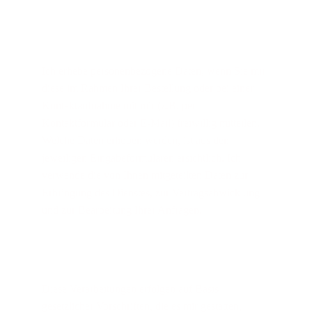
Ich erhebe personenbezogene Daten, wenn Sie mir 
diese im Rahmen Ihrer Bestellung oder bei einer 
Kontaktaufnahme mit mir (z.B. per 
Kontaktformular oder E-Mail) freiwillig mitteilen. 
Welche Daten erhoben werden, ist aus den 
jeweiligen Eingabeformularen ersichtlich. Ich 
verwende die von Ihnen mitgeteilten Daten zur 
Erbringung des Dienstes, zur Vertragsabwicklung 
und zur Bearbeitung Ihrer Anfragen.
Diese Verarbeitungen erfolgen auf Basis 
gesetzlicher Vorschriften, die es mir gestatten, 