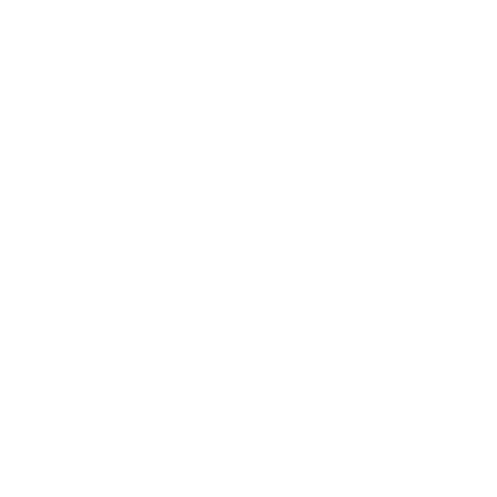
Sofern Sie mir eine Einwilligung erteilt haben, 
können Sie diese jederzeit mit Wirkung für die 
Zukunft widerrufen.
Änderungen dieser Datenschutzerklärung
Der durch den Dienstleister bereitgestellte Dienst 
kann von Zeit zu Zeit geändert werden, 
insbesondere, um die Funktionalitäten des Dienstes 
weiter zu verbessern. Solche Änderungen können 
sich auch
 auf die Nutzung Ihrer 
personenbezogenen Daten auswirken. Ich behalte 
mir aus diesem Grund vor, diese 
Datenschutzerklärung jederzeit zu ändern. Die 