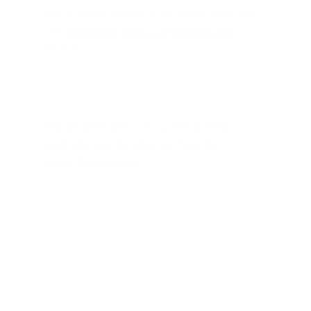
jeweils aktuelle Version ist im Internet unter dem 
Link 
https://sodl-music.com/datenschutz
abrufbar.
Bitte informieren Sie sich auf diesem Wege 
regelmäßig über den aktuellen Stand der 
Datenschutzerklärung.