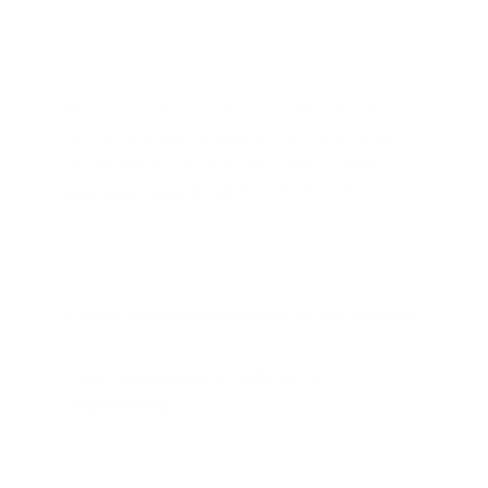
Bei Fragen oder Anmerkungen zum praktischen 
bzw. technischen Umgang mit dem Dienst kann 
die Verantwortliche unter der E-Mail-Adresse 
sodlmusic@outlook.com
 kontaktiert werden.
Zwecke und Rechtsgrundlage der Verarbeitung
Datenverarbeitung im Rahmen der 
Registrierung