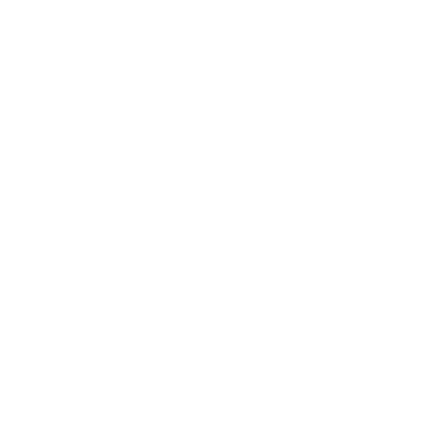
Verarbeitungen Ihrer personenbezogenen Daten zu 
anderen als den beschriebenen Zwecken erfolgen 
nur, soweit eine Rechtsvorschrift dies erlaubt oder 
Sie in den geänderten Zweck der 
Datenverarbeitung eingewilligt haben. Im Falle 
einer Weiterverarbeitung zu anderen Zwecken als 
den, für den die Daten ursprünglich erhoben 
worden sind, informiere ich Sie vor der 
Weiterverarbeitung über diese anderen Zwecke 
und stellen Ihnen sämtliche weitere hierfür 
maßgeblichen Informationen zur Verfügung.
Zeitraum der Datenspeicherung