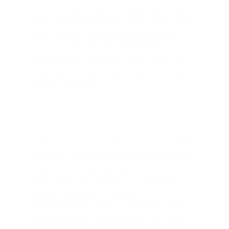
personenbezogene Daten zu verarbeiten, soweit es 
für die Nutzung eines Dienstes bzw. die Erfüllung 
eines Vertrages erforderlich ist (z.B. Artikel 6 
DSGVO), bzw. weil der Dienstleister ein 
überwiegendes berechtigtes Interesse daran hat, die 
Nutzung des Dienstes so leicht und effizient wie 
möglich zu gestalten.
Außerdem verwende ich Ihre personenbezogenen 
Daten im Zusammenhang mit den Bestellungen zur 
Pflege der Kundenbeziehung. Diese 
Verarbeitungen erfolgen auf Basis gesetzlicher 
Vorschriften, die es mir gestatten, 
personenbezogene Daten zu verarbeiten, weil ich 
ein überwiegendes berechtigtes Interesse an der 