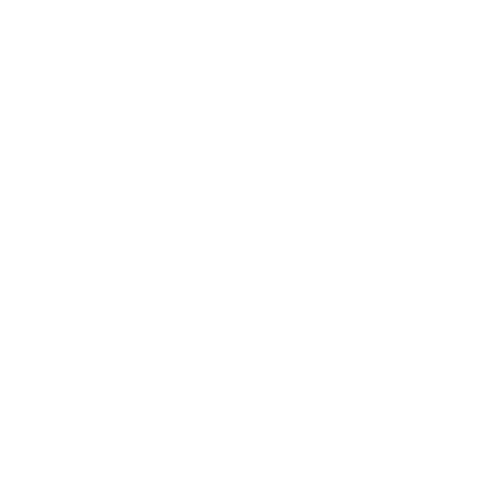
möglich und kann entweder durch eine Nachricht 
an die oben genannte Kontaktmöglichkeit oder 
über einen dafür vorgesehenen Link im Newsletter 
erfolgen.
Sicherheit und Schutz vor Missbrauch
Zudem verwende ichdie Daten aller Teilnehmer, 
um im Interesse der redlichen Nutzer eventuellen 
Missbrauchshandlungen im Rahmen meinen 
Dienstes effektiv entgegenzutreten und um meine 
Kunden in diesen Fällen vor Schaden zu schützen.