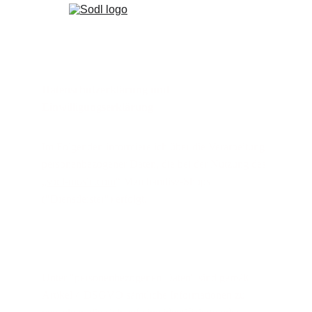
Datenschutzerklärung und 
Einwilligungserklärung
Im Folgenden informiere ich über die Verarbeitung 
personenbezogener Daten, die bei der Nutzung des 
„
sodl-music.com
“ Merchandise-Shops 
("Dienstleister") erfolgt.
Unter "personenbezogenen Daten" sind gemäß 
Artikel 4 DSGVO sämtliche Informationen zu 